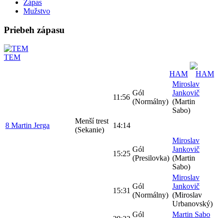
Zápas
Mužstvo
Priebeh zápasu
TEM
HAM
Miroslav
Gól
Jankovič
11:56
(Normálny)
(Martin
Sabo)
Menší trest
8 Martin Jerga
14:14
(Sekanie)
Miroslav
Gól
Jankovič
15:25
(Presilovka)
(Martin
Sabo)
Miroslav
Gól
Jankovič
15:31
(Normálny)
(Miroslav
Urbanovský)
Gól
Martin Sabo