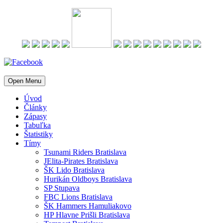
Open Menu
Úvod
Články
Zápasy
Tabuľka
Štatistiky
Tímy
Tsunami Riders Bratislava
JElita-Pirates Bratislava
ŠK Lido Bratislava
Hurikán Oldboys Bratislava
SP Stupava
FBC Lions Bratislava
ŠK Hammers Hamuliakovo
HP Hlavne Prišli Bratislava