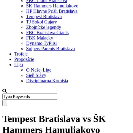
FBC Lions Bratislava
ŠK Hammers Hamuliakovo
HP Hlavne Prišli Bratislava
Tempest Bratislava
TJ Sokol Gajary
Zbojnícke legendy
FBC Bratislava Giants
FBK Malacky
Dynamo TyPilsi
Snipers Parents Bratislava
Trofeje
Propozície
Liga
O Našej Lige
Sieň Slávy
Disciplinárna Komisia
Tempest Bratislava vs ŠK
Hammers Hamuliakovo