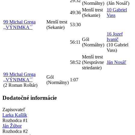
29:32
(Normálny)
(Ján Nosáľ)
Menší trest
10 Gabriel
49:36
(Sekanie)
Vass
99 Michal Grega
Menší trest
53:30
,,VÝNIMKA´´
(Sekanie)
16 Jozef
Gól
Ivanič
56:11
(Normálny)
(10 Gabriel
Vass)
Menší trest
58:52
(Nesprávne
Ján Nosáľ
striedanie)
99 Michal Grega
Gól
,,VÝNIMKA´´
1:07
(Normálny)
(2 Roman Roštár)
Dodatočné informácie
Zapisovateľ
Larka Kašlík
Rozhodca #1
Ján Žúbor
Rozhodca #2