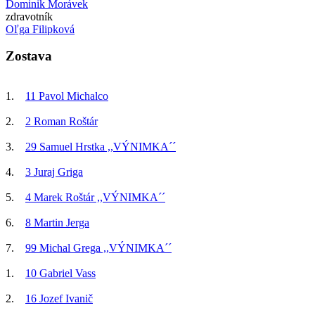
Dominik Morávek
zdravotník
Oľga Filipková
Zostava
1.
11 Pavol Michalco
2.
2 Roman Roštár
3.
29 Samuel Hrstka ,,VÝNIMKA´´
4.
3 Juraj Griga
5.
4 Marek Roštár ,,VÝNIMKA´´
6.
8 Martin Jerga
7.
99 Michal Grega ,,VÝNIMKA´´
1.
10 Gabriel Vass
2.
16 Jozef Ivanič