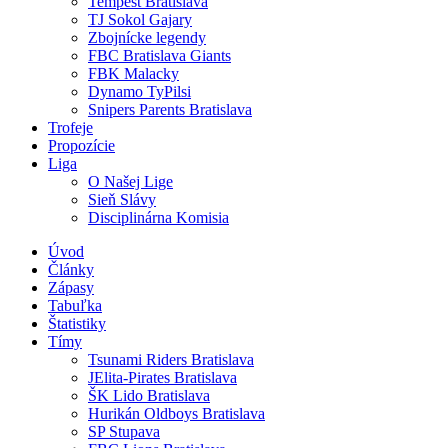
Tempest Bratislava
TJ Sokol Gajary
Zbojnícke legendy
FBC Bratislava Giants
FBK Malacky
Dynamo TyPilsi
Snipers Parents Bratislava
Trofeje
Propozície
Liga
O Našej Lige
Sieň Slávy
Disciplinárna Komisia
Úvod
Články
Zápasy
Tabuľka
Štatistiky
Tímy
Tsunami Riders Bratislava
JElita-Pirates Bratislava
ŠK Lido Bratislava
Hurikán Oldboys Bratislava
SP Stupava