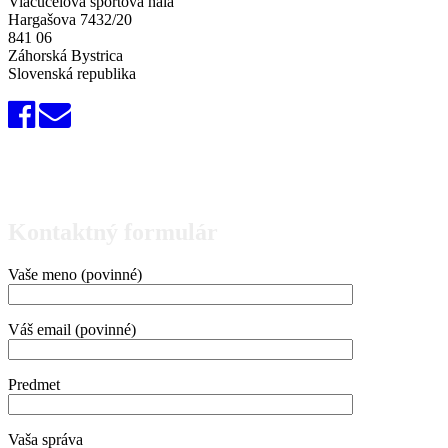
Viacúčelová športová hala
Hargašova 7432/20
841 06
Záhorská Bystrica
Slovenská republika
Kontaktný formulár
Vaše meno (povinné)
Váš email (povinné)
Predmet
Vaša správa