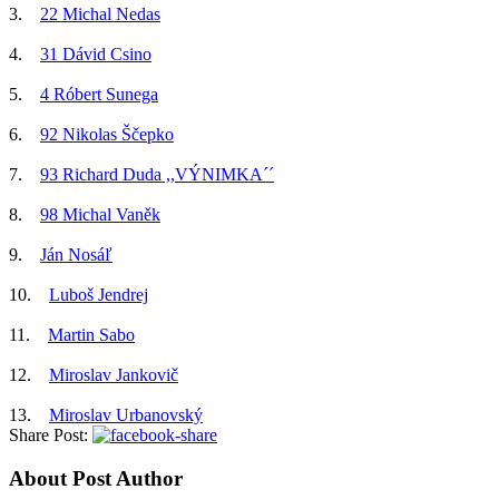
3.
22 Michal Nedas
4.
31 Dávid Csino
5.
4 Róbert Sunega
6.
92 Nikolas Ščepko
7.
93 Richard Duda ,,VÝNIMKA´´
8.
98 Michal Vaněk
9.
Ján Nosáľ
10.
Luboš Jendrej
11.
Martin Sabo
12.
Miroslav Jankovič
13.
Miroslav Urbanovský
Share Post:
About Post Author