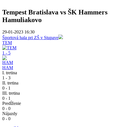
Tempest Bratislava vs ŠK Hammers
Hamuliakovo
29-01-2023 16:30
Športová hala pri ZŠ v Stupave
TEM
1 - 5
HAM
I. tretina
1 - 3
II. tretina
0 - 1
III. tretina
0 - 1
Predĺženie
0 - 0
Nájazdy
0 - 0