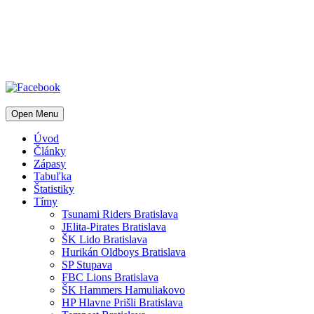
Open Menu
Úvod
Články
Zápasy
Tabuľka
Štatistiky
Tímy
Tsunami Riders Bratislava
JElita-Pirates Bratislava
ŠK Lido Bratislava
Hurikán Oldboys Bratislava
SP Stupava
FBC Lions Bratislava
ŠK Hammers Hamuliakovo
HP Hlavne Prišli Bratislava