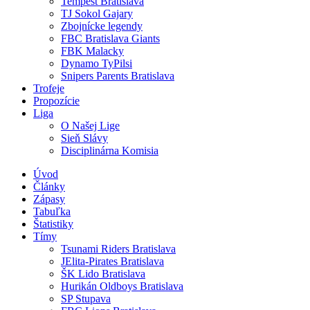
Tempest Bratislava
TJ Sokol Gajary
Zbojnícke legendy
FBC Bratislava Giants
FBK Malacky
Dynamo TyPilsi
Snipers Parents Bratislava
Trofeje
Propozície
Liga
O Našej Lige
Sieň Slávy
Disciplinárna Komisia
Úvod
Články
Zápasy
Tabuľka
Štatistiky
Tímy
Tsunami Riders Bratislava
JElita-Pirates Bratislava
ŠK Lido Bratislava
Hurikán Oldboys Bratislava
SP Stupava