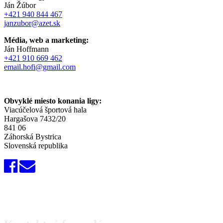
Ján Žúbor
+421 940 844 467
janzubor@azet.sk
Média, web a marketing:
Ján Hoffmann
+421 910 669 462
email.hofi@gmail.com
Obvyklé miesto konania ligy:
Viacúčelová športová hala
Hargašova 7432/20
841 06
Záhorská Bystrica
Slovenská republika