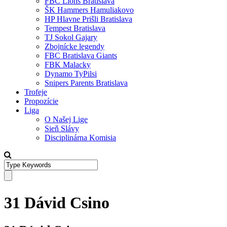
FBC Lions Bratislava
ŠK Hammers Hamuliakovo
HP Hlavne Prišli Bratislava
Tempest Bratislava
TJ Sokol Gajary
Zbojnícke legendy
FBC Bratislava Giants
FBK Malacky
Dynamo TyPilsi
Snipers Parents Bratislava
Trofeje
Propozície
Liga
O Našej Lige
Sieň Slávy
Disciplinárna Komisia
31 Dávid Csino