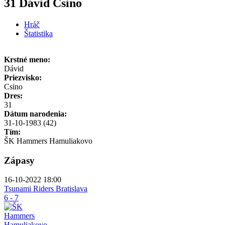
31 Dávid Csino
Hráč
Štatistika
Krstné meno:
Dávid
Priezvisko:
Csino
Dres:
31
Dátum narodenia:
31-10-1983 (42)
Tím:
ŠK Hammers Hamuliakovo
Zápasy
16-10-2022 18:00
Tsunami Riders Bratislava
6 - 7