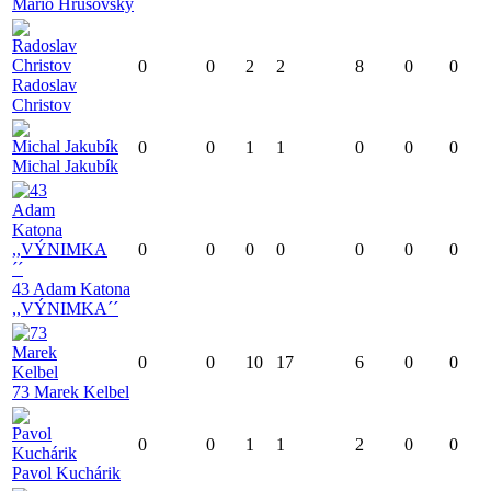
Mario Hrušovský
0
0
2
2
8
0
0
Radoslav
Christov
0
0
1
1
0
0
0
Michal Jakubík
0
0
0
0
0
0
0
43 Adam Katona
,,VÝNIMKA´´
0
0
10
17
6
0
0
73 Marek Kelbel
0
0
1
1
2
0
0
Pavol Kuchárik