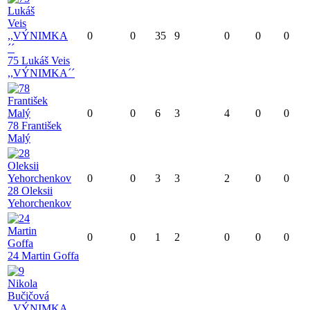
0
0
35
9
0
0
0
75 Lukáš Veis
,,VÝNIMKA´´
0
0
6
3
4
0
0
78 František
Malý
0
0
3
3
2
0
0
28 Oleksii
Yehorchenkov
0
0
1
2
0
0
0
24 Martin Goffa