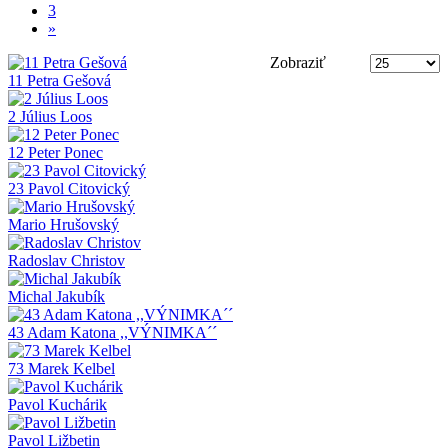
3
»
Zobraziť
11 Petra Gešová
2 Július Loos
12 Peter Ponec
23 Pavol Citovický
Mario Hrušovský
Radoslav Christov
Michal Jakubík
43 Adam Katona ,,VÝNIMKA´´
73 Marek Kelbel
Pavol Kuchárik
Pavol Ližbetin