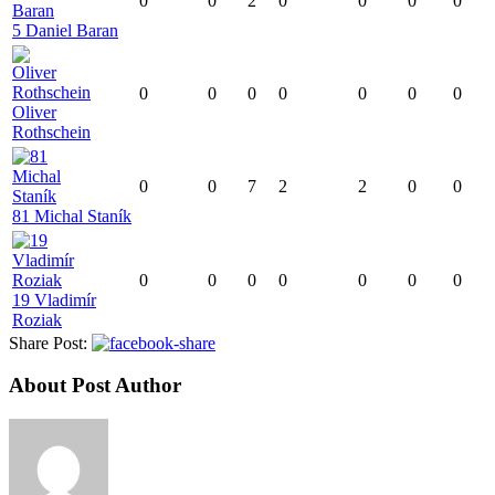
0
0
2
0
0
0
0
5 Daniel Baran
0
0
0
0
0
0
0
Oliver
Rothschein
0
0
7
2
2
0
0
81 Michal Staník
0
0
0
0
0
0
0
19 Vladimír
Roziak
Share Post:
About Post Author