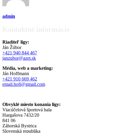
admin
Kontaktné informácie
Riaditeľ ligy:
Ján Žúbor
+421 940 844 467
janzubor@azet.sk
Média, web a marketing:
Ján Hoffmann
+421 910 669 462
email.hofi@gmail.com
Obvyklé miesto konania ligy:
Viacúčelová športová hala
Hargašova 7432/20
841 06
Záhorská Bystrica
Slovenská republika