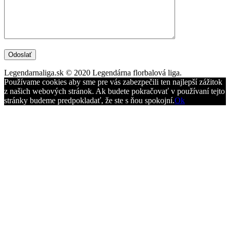
Legendarnaliga.sk © 2020 Legendárna florbalová liga.
Používame cookies aby sme pre vás zabezpečili ten najlepší zážitok
z našich webových stránok. Ak budete pokračovať v používaní tejto
stránky budeme predpokladať, že ste s ňou spokojní.
Ok