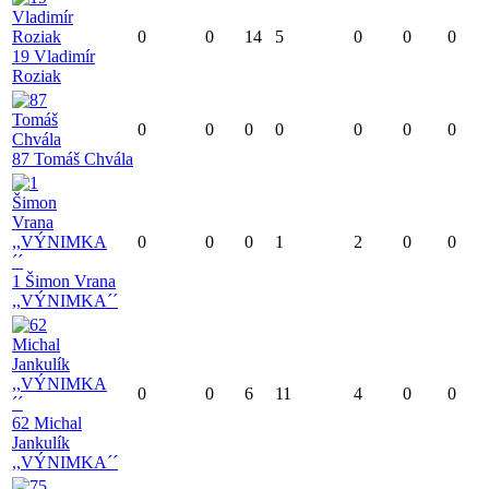
0
0
14
5
0
0
0
19 Vladimír
Roziak
0
0
0
0
0
0
0
87 Tomáš Chvála
0
0
0
1
2
0
0
1 Šimon Vrana
,,VÝNIMKA´´
0
0
6
11
4
0
0
62 Michal
Jankulík
,,VÝNIMKA´´