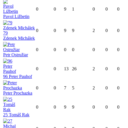
0
0
9
1
0
0
0
Pavol Ližbetin
0
0
9
9
2
0
0
79
Zdenek Michálek
0
0
0
0
0
0
0
Petr Ostružiar
0
0
13
26
2
0
0
96 Peter Pauhof
0
0
7
5
2
0
0
Peter Prochazka
0
0
9
9
0
0
0
25 Tomáš Rak