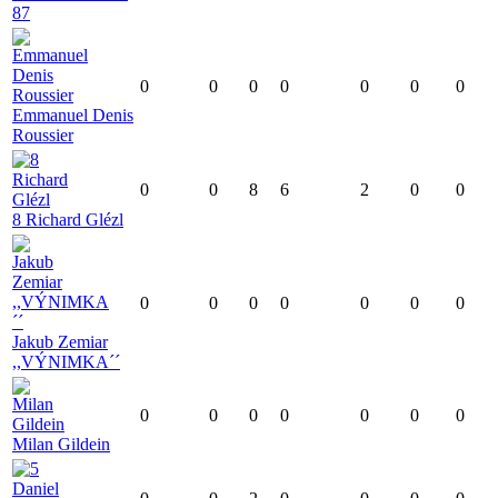
87
0
0
0
0
0
0
0
Emmanuel Denis
Roussier
0
0
8
6
2
0
0
8 Richard Glézl
0
0
0
0
0
0
0
Jakub Zemiar
,,VÝNIMKA´´
0
0
0
0
0
0
0
Milan Gildein