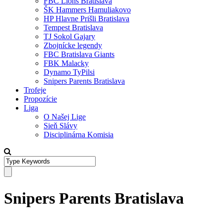
FBC Lions Bratislava
ŠK Hammers Hamuliakovo
HP Hlavne Prišli Bratislava
Tempest Bratislava
TJ Sokol Gajary
Zbojnícke legendy
FBC Bratislava Giants
FBK Malacky
Dynamo TyPilsi
Snipers Parents Bratislava
Trofeje
Propozície
Liga
O Našej Lige
Sieň Slávy
Disciplinárna Komisia
Snipers Parents Bratislava