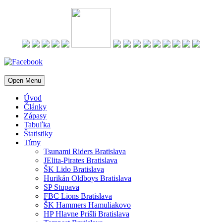
Open Menu
Úvod
Články
Zápasy
Tabuľka
Štatistiky
Tímy
Tsunami Riders Bratislava
JElita-Pirates Bratislava
ŠK Lido Bratislava
Hurikán Oldboys Bratislava
SP Stupava
FBC Lions Bratislava
ŠK Hammers Hamuliakovo
HP Hlavne Prišli Bratislava