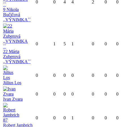
0
0
4
4
2
0
0
9 Nikola
Bučičová
,,VÝNIMKA´´
0
1
5
1
0
0
0
22 Mária
Zuberová
,,VÝNIMKA´´
0
0
0
0
0
0
0
Július Los
0
0
0
0
0
0
0
Ivan Zvara
0
0
0
1
0
0
0
Robert Jambrich