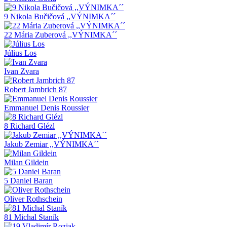
9 Nikola Bučičová ,,VÝNIMKA´´
22 Mária Zuberová ,,VÝNIMKA´´
Július Los
Ivan Zvara
Robert Jambrich 87
Emmanuel Denis Roussier
8 Richard Glézl
Jakub Zemiar ,,VÝNIMKA´´
Milan Gildein
5 Daniel Baran
Oliver Rothschein
81 Michal Staník