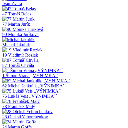
Ivan Zvara
47 Tomáš Belas
77 Martin Jurík
90 Monika Juríková
Michal Jakubík
19 Vladimír Roziak
87 Tomáš Chvála
1 Šimon Vrana ,,VÝNIMKA´´
62 Michal Jankulík ,,VÝNIMKA´´
75 Lukáš Veis ,,VÝNIMKA´´
78 František Malý
28 Oleksii Yehorchenkov
24 Martin Goffa