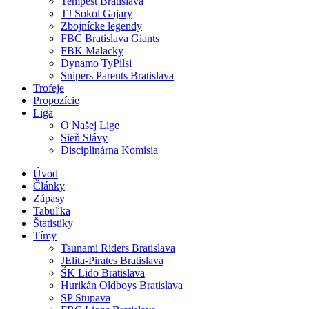
Tempest Bratislava
TJ Sokol Gajary
Zbojnícke legendy
FBC Bratislava Giants
FBK Malacky
Dynamo TyPilsi
Snipers Parents Bratislava
Trofeje
Propozície
Liga
O Našej Lige
Sieň Slávy
Disciplinárna Komisia
Úvod
Články
Zápasy
Tabuľka
Štatistiky
Tímy
Tsunami Riders Bratislava
JElita-Pirates Bratislava
ŠK Lido Bratislava
Hurikán Oldboys Bratislava
SP Stupava