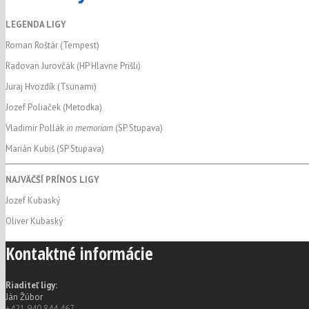
LEGENDA LIGY
Roman Roštár (Tempest)
Radovan Jurovčák (HP Hlavne Prišli)
Juraj Hvozdík (Tsunami)
Jozef Poliaček (Metodka)
Vladimír Pollák
in memoriam
(SP Stupava)
Marián Kubiš (SP Stupava)
NAJVÄČŠÍ PRÍNOS LIGY
Jozef Kubaský
Oliver Kubaský
Kontaktné informácie
Riaditeľ ligy:
Ján Žúbor
+421 940 844 467