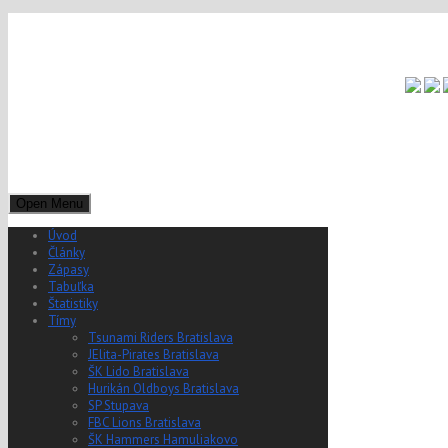
Open Menu
Úvod
Články
Zápasy
Tabuľka
Štatistiky
Tímy
Tsunami Riders Bratislava
JElita-Pirates Bratislava
ŠK Lido Bratislava
Hurikán Oldboys Bratislava
SP Stupava
FBC Lions Bratislava
ŠK Hammers Hamuliakovo