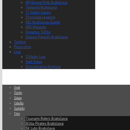
HP Hlavne Prišli Bratislava
Tempest Bratislava
TJ Sokol Gajary
Zbojnícke legendy
FBC Bratislava Giants
FBK Malacky
Dynamo TyPilsi
Snipers Parents Bratislava
Trofeje
Propozície
Liga
O Našej Lige
Sieň Slávy
Disciplinárna Komisia
Úvod
Články
Zápasy
Tabuľka
Štatistiky
Tímy
Tsunami Riders Bratislava
JElita-Pirates Bratislava
ŠK Lido Bratislava