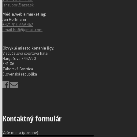
janzubor@azet.sk
Média, web a marketing:
Ján Hoffmann
+421 910 669 462
email.hofi@gmail.com
Obvyklé miesto konania ligy:
Viacúčelová športová hala
Hargašova 7432/20
841 06
Záhorská Bystrica
Slovenská republika
Kontaktný formulár
Vaše meno (povinné)