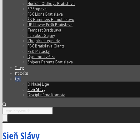
Hurikán Oldboys Bratislava
SP Stupava
FBC Lions Bratislava
ŠK Hammers Hamuliakovo
HP Hlavne Prišli Bratislava
Tempest Bratislava
TJ Sokol Gajary
Zbojnícke legendy
FBC Bratislava Giants
FBK Malacky
Dynamo TyPilsi
Snipers Parents Bratislava
Trofeje
Propozície
Liga
O Našej Lige
Sieň Slávy
Disciplinárna Komisia
Sieň Slávy