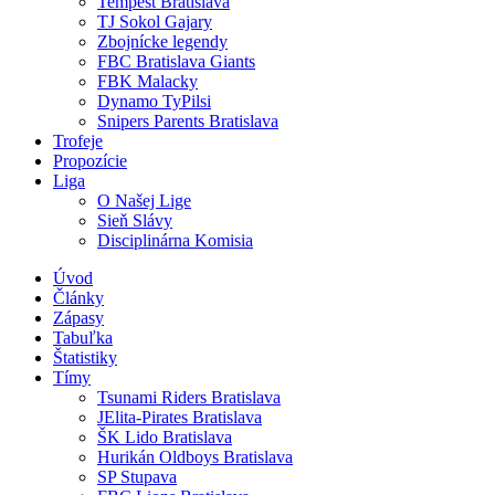
Tempest Bratislava
TJ Sokol Gajary
Zbojnícke legendy
FBC Bratislava Giants
FBK Malacky
Dynamo TyPilsi
Snipers Parents Bratislava
Trofeje
Propozície
Liga
O Našej Lige
Sieň Slávy
Disciplinárna Komisia
Úvod
Články
Zápasy
Tabuľka
Štatistiky
Tímy
Tsunami Riders Bratislava
JElita-Pirates Bratislava
ŠK Lido Bratislava
Hurikán Oldboys Bratislava
SP Stupava