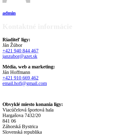
admin
Kontaktné informácie
Riaditeľ ligy:
Ján Žúbor
+421 940 844 467
janzubor@azet.sk
Média, web a marketing:
Ján Hoffmann
+421 910 669 462
email.hofi@gmail.com
Obvyklé miesto konania ligy:
Viacúčelová športová hala
Hargašova 7432/20
841 06
Záhorská Bystrica
Slovenská republika