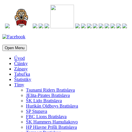
Open Menu
Úvod
Články
Zápasy
Tabuľka
Štatistiky
Tímy
Tsunami Riders Bratislava
JElita-Pirates Bratislava
ŠK Lido Bratislava
Hurikán Oldboys Bratislava
SP Stupava
FBC Lions Bratislava
ŠK Hammers Hamuliakovo
HP Hlavne Prišli Bratislava