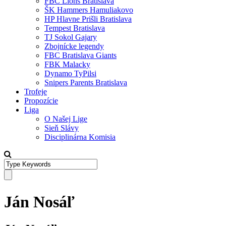
FBC Lions Bratislava
ŠK Hammers Hamuliakovo
HP Hlavne Prišli Bratislava
Tempest Bratislava
TJ Sokol Gajary
Zbojnícke legendy
FBC Bratislava Giants
FBK Malacky
Dynamo TyPilsi
Snipers Parents Bratislava
Trofeje
Propozície
Liga
O Našej Lige
Sieň Slávy
Disciplinárna Komisia
Ján Nosáľ