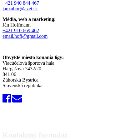
+421 940 844 467
janzubor@azet.sk
Média, web a marketing:
Ján Hoffmann
+421 910 669 462
email.hofi@gmail.com
Obvyklé miesto konania ligy:
Viacúčelová športová hala
Hargašova 7432/20
841 06
Záhorská Bystrica
Slovenská republika
Kontaktný formulár