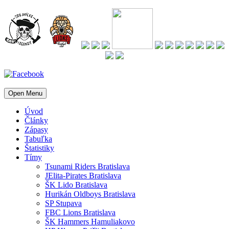
Open Menu
Úvod
Články
Zápasy
Tabuľka
Štatistiky
Tímy
Tsunami Riders Bratislava
JElita-Pirates Bratislava
ŠK Lido Bratislava
Hurikán Oldboys Bratislava
SP Stupava
FBC Lions Bratislava
ŠK Hammers Hamuliakovo