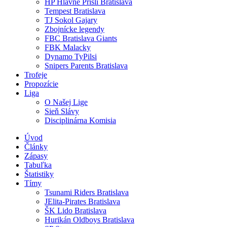
HP Hlavne Prišli Bratislava
Tempest Bratislava
TJ Sokol Gajary
Zbojnícke legendy
FBC Bratislava Giants
FBK Malacky
Dynamo TyPilsi
Snipers Parents Bratislava
Trofeje
Propozície
Liga
O Našej Lige
Sieň Slávy
Disciplinárna Komisia
Úvod
Články
Zápasy
Tabuľka
Štatistiky
Tímy
Tsunami Riders Bratislava
JElita-Pirates Bratislava
ŠK Lido Bratislava
Hurikán Oldboys Bratislava