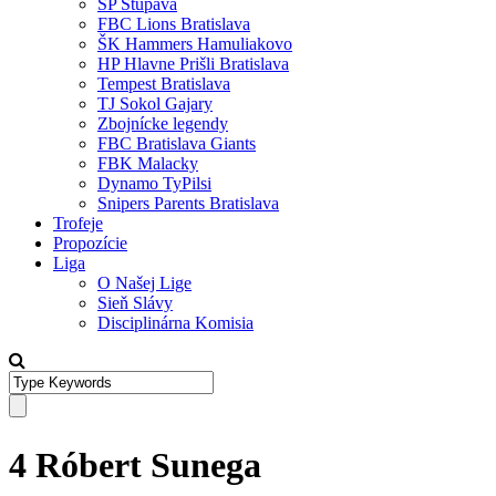
SP Stupava
FBC Lions Bratislava
ŠK Hammers Hamuliakovo
HP Hlavne Prišli Bratislava
Tempest Bratislava
TJ Sokol Gajary
Zbojnícke legendy
FBC Bratislava Giants
FBK Malacky
Dynamo TyPilsi
Snipers Parents Bratislava
Trofeje
Propozície
Liga
O Našej Lige
Sieň Slávy
Disciplinárna Komisia
4 Róbert Sunega