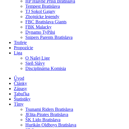
HP Hlavne Prišli Bratislava
Tempest Bratislava
TJ Sokol Gajary
Zbojnícke legendy
FBC Bratislava Giants
FBK Malacky
Dynamo TyPilsi
Snipers Parents Bratislava
Trofeje
Propozície
Liga
O Našej Lige
Sieň Slávy
Disciplinárna Komisia
Úvod
Články
Zápasy
Tabuľka
Štatistiky
Tímy
Tsunami Riders Bratislava
JElita-Pirates Bratislava
ŠK Lido Bratislava
Hurikán Oldboys Bratislava