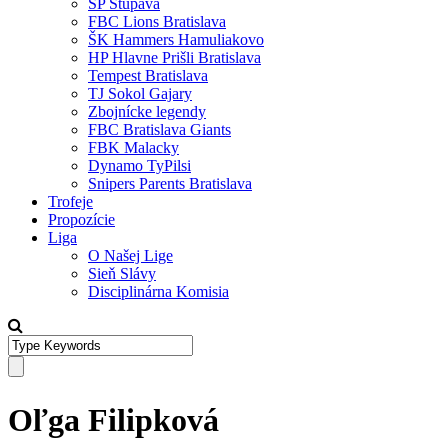
SP Stupava
FBC Lions Bratislava
ŠK Hammers Hamuliakovo
HP Hlavne Prišli Bratislava
Tempest Bratislava
TJ Sokol Gajary
Zbojnícke legendy
FBC Bratislava Giants
FBK Malacky
Dynamo TyPilsi
Snipers Parents Bratislava
Trofeje
Propozície
Liga
O Našej Lige
Sieň Slávy
Disciplinárna Komisia
Oľga Filipková