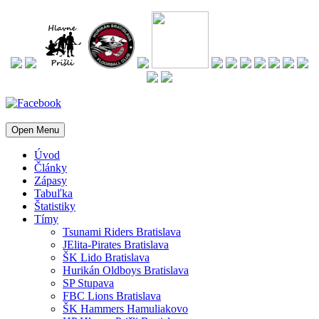
Open Menu
Úvod
Články
Zápasy
Tabuľka
Štatistiky
Tímy
Tsunami Riders Bratislava
JElita-Pirates Bratislava
ŠK Lido Bratislava
Hurikán Oldboys Bratislava
SP Stupava
FBC Lions Bratislava
ŠK Hammers Hamuliakovo