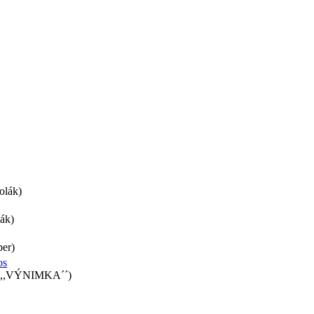
olák)
ák)
ber)
os
a ,,VÝNIMKA´´)