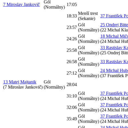
Gól
7 Miroslav Jankovič
17:05
(Normálny)
Menší trest
18:33
37 František P
(Sekanie)
Gól
25 Ondrej Bit
23:57
(Normálny)
(22 Michal Kla
Gól
18 Michal Mič
24:26
(Normálny)
(24 Michal Hu
Gól
33 Rastislav K
25:58
(Normálny)
(25 Ondrej Bi
Gól
26:58
33 Rastislav K
(Normálny)
Gól
24 Michal Hub
27:12
(Normálny)
(37 František P
13 Matej Majtanik
Gól
28:04
(7 Miroslav Jankovič)
(Normálny)
Gól
37 František P
31:10
(Normálny)
(24 Michal Hu
Gól
37 František P
32:06
(Normálny)
(24 Michal Hu
Gól
37 František P
35:49
(Normálny)
(24 Michal Hu
Gól
24 Michal Hub