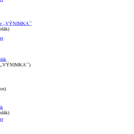
ter ,,VÝNIMKA´´
olák)
er
olák
a ,,VÝNIMKA´´)
Kos)
ák
olák)
er