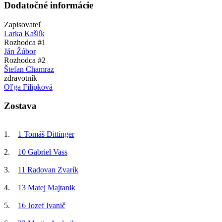
Dodatočné informácie
Zapisovateľ
Larka Kašlík
Rozhodca #1
Ján Žúbor
Rozhodca #2
Štefan Chamraz
zdravotník
Oľga Filipková
Zostava
1.
1 Tomáš Dittinger
2.
10 Gabriel Vass
3.
11 Radovan Zvarík
4.
13 Matej Majtanik
5.
16 Jozef Ivanič