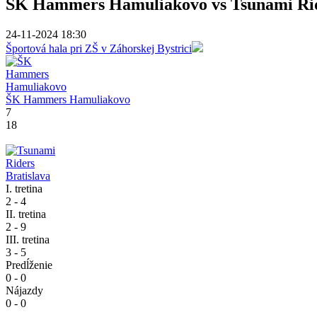
ŠK Hammers Hamuliakovo vs Tsunami Rid
24-11-2024 18:30
Športová hala pri ZŠ v Záhorskej Bystrici
ŠK Hammers Hamuliakovo
7
18
I. tretina
2 - 4
II. tretina
2 - 9
III. tretina
3 - 5
Predĺženie
0 - 0
Nájazdy
0 - 0