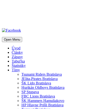
Open Menu
Úvod
Články
Zápasy
Tabuľka
Štatistiky
Tímy
Tsunami Riders Bratislava
JElita-Pirates Bratislava
ŠK Lido Bratislava
Hurikán Oldboys Bratislava
SP Stupava
FBC Lions Bratislava
ŠK Hammers Hamuliakovo
HP Hlavne Prišli Bratislava