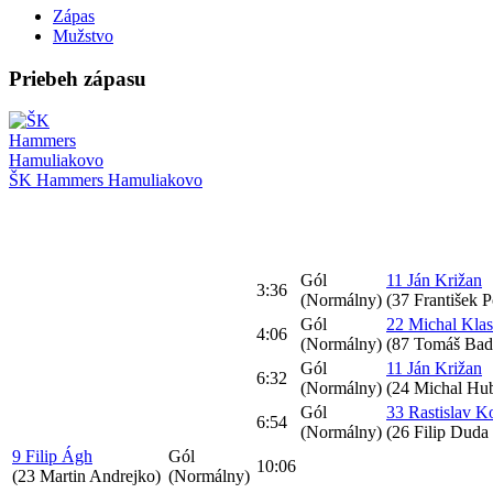
Zápas
Mužstvo
Priebeh zápasu
ŠK Hammers Hamuliakovo
Gól
11 Ján Križan
3:36
(Normálny)
(37 František P
Gól
22 Michal Klas
4:06
(Normálny)
(87 Tomáš Bad
Gól
11 Ján Križan
6:32
(Normálny)
(24 Michal Hu
Gól
33 Rastislav K
6:54
(Normálny)
(26 Filip Dud
9 Filip Ágh
Gól
10:06
(23 Martin Andrejko)
(Normálny)