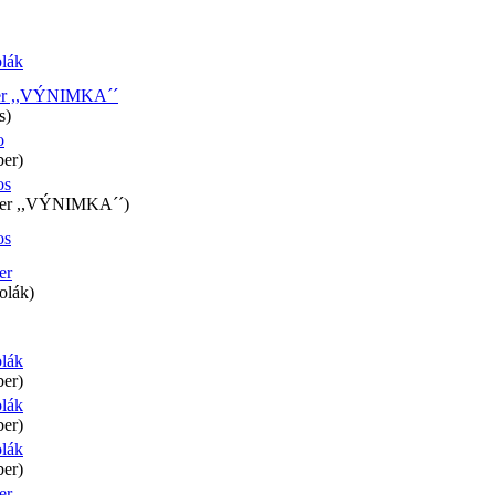
olák
ter ,,VÝNIMKA´´
s)
o
ber)
os
tter ,,VÝNIMKA´´)
os
er
olák)
olák
ber)
olák
ber)
olák
ber)
er