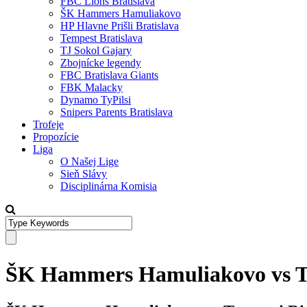
FBC Lions Bratislava
ŠK Hammers Hamuliakovo
HP Hlavne Prišli Bratislava
Tempest Bratislava
TJ Sokol Gajary
Zbojnícke legendy
FBC Bratislava Giants
FBK Malacky
Dynamo TyPilsi
Snipers Parents Bratislava
Trofeje
Propozície
Liga
O Našej Lige
Sieň Slávy
Disciplinárna Komisia
ŠK Hammers Hamuliakovo vs Ts