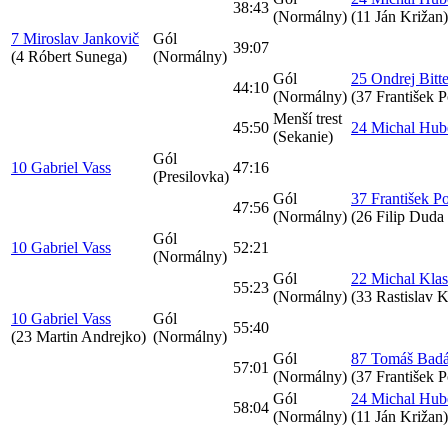
38:43
(Normálny)
(11 Ján Križan)
7 Miroslav Jankovič
Gól
39:07
(4 Róbert Sunega)
(Normálny)
Gól
25 Ondrej Bit
44:10
(Normálny)
(37 František P
Menší trest
45:50
24 Michal Hub
(Sekanie)
Gól
10 Gabriel Vass
47:16
(Presilovka)
Gól
37 František P
47:56
(Normálny)
(26 Filip Dud
Gól
10 Gabriel Vass
52:21
(Normálny)
Gól
22 Michal Klas
55:23
(Normálny)
(33 Rastislav 
10 Gabriel Vass
Gól
55:40
(23 Martin Andrejko)
(Normálny)
Gól
87 Tomáš Bad
57:01
(Normálny)
(37 František P
Gól
24 Michal Hub
58:04
(Normálny)
(11 Ján Križan)