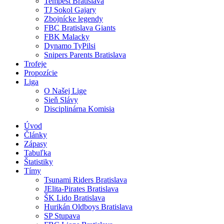
Tempest Bratislava
TJ Sokol Gajary
Zbojnícke legendy
FBC Bratislava Giants
FBK Malacky
Dynamo TyPilsi
Snipers Parents Bratislava
Trofeje
Propozície
Liga
O Našej Lige
Sieň Slávy
Disciplinárna Komisia
Úvod
Články
Zápasy
Tabuľka
Štatistiky
Tímy
Tsunami Riders Bratislava
JElita-Pirates Bratislava
ŠK Lido Bratislava
Hurikán Oldboys Bratislava
SP Stupava