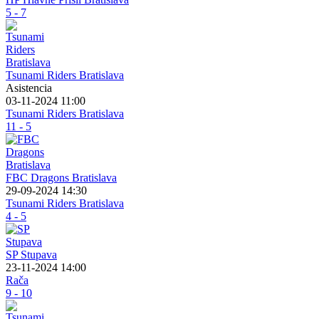
5 - 7
Tsunami Riders Bratislava
Asistencia
03-11-2024 11:00
Tsunami Riders Bratislava
11 - 5
FBC Dragons Bratislava
29-09-2024 14:30
Tsunami Riders Bratislava
4 - 5
SP Stupava
23-11-2024 14:00
Rača
9 - 10