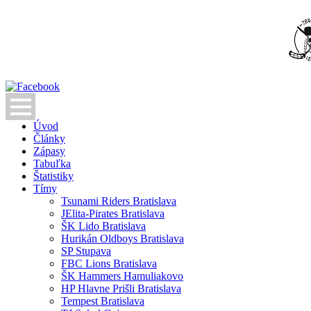
Úvod
Články
Zápasy
Tabuľka
Štatistiky
Tímy
Tsunami Riders Bratislava
JElita-Pirates Bratislava
ŠK Lido Bratislava
Hurikán Oldboys Bratislava
SP Stupava
FBC Lions Bratislava
ŠK Hammers Hamuliakovo
HP Hlavne Prišli Bratislava
Tempest Bratislava