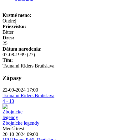
Krstné meno:
Ondrej
Priezvisko:
Bitter
Dres:
25
Dátum narodenia:
07-08-1999 (27)
Tím:
Tsunami Riders Bratislava
Zápasy
22-09-2024 17:00
Tsunami Riders Bratislava
4 - 13
Zbojnícke legendy
Menší trest
20-10-2024 09:00
HP Hlavne Prišli Bratislava