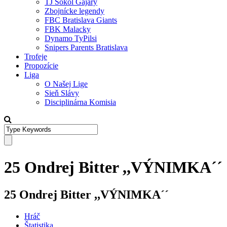
TJ Sokol Gajary
Zbojnícke legendy
FBC Bratislava Giants
FBK Malacky
Dynamo TyPilsi
Snipers Parents Bratislava
Trofeje
Propozície
Liga
O Našej Lige
Sieň Slávy
Disciplinárna Komisia
25 Ondrej Bitter ,,VÝNIMKA´´
25 Ondrej Bitter ,,VÝNIMKA´´
Hráč
Štatistika