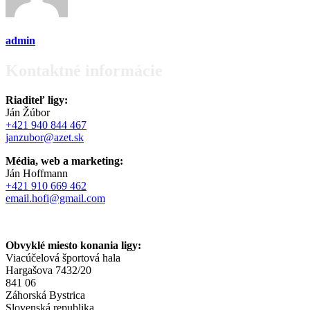
admin
Kontaktné informácie
Riaditeľ ligy:
Ján Žúbor
+421 940 844 467
janzubor@azet.sk
Média, web a marketing:
Ján Hoffmann
+421 910 669 462
email.hofi@gmail.com
Obvyklé miesto konania ligy:
Viacúčelová športová hala
Hargašova 7432/20
841 06
Záhorská Bystrica
Slovenská republika