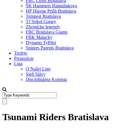
FBC Lions Bratislava
ŠK Hammers Hamuliakovo
HP Hlavne Prišli Bratislava
Tempest Bratislava
TJ Sokol Gajary
Zbojnícke legendy
FBC Bratislava Giants
FBK Malacky
Dynamo TyPilsi
Snipers Parents Bratislava
Trofeje
Propozície
Liga
O Našej Lige
Sieň Slávy
Disciplinárna Komisia
Tsunami Riders Bratislava