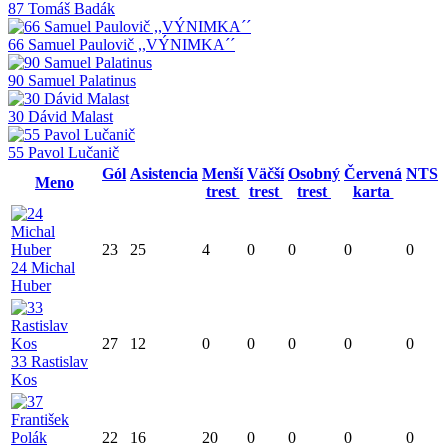
87 Tomáš Badák
66 Samuel Paulovič ,,VÝNIMKA´´
90 Samuel Palatinus
30 Dávid Malast
55 Pavol Lučanič
Gól
Asistencia
Menší
Väčší
Osobný
Červená
NTS
Meno
trest
trest
trest
karta
23
25
4
0
0
0
0
24 Michal
Huber
27
12
0
0
0
0
0
33 Rastislav
Kos
22
16
20
0
0
0
0