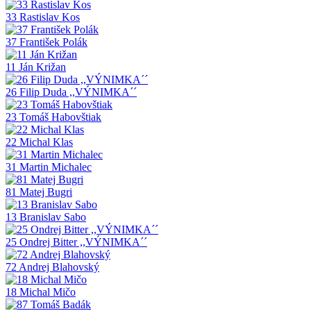
33 Rastislav Kos
37 František Polák
11 Ján Križan
26 Filip Duda ,,VÝNIMKA´´
23 Tomáš Habovštiak
22 Michal Klas
31 Martin Michalec
81 Matej Bugri
13 Branislav Sabo
25 Ondrej Bitter ,,VÝNIMKA´´
72 Andrej Blahovský
18 Michal Mičo