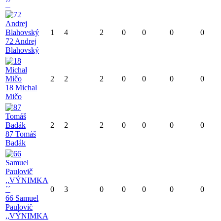
´´
1
4
2
0
0
0
0
72 Andrej
Blahovský
2
2
2
0
0
0
0
18 Michal
Mičo
2
2
2
0
0
0
0
87 Tomáš
Badák
0
3
0
0
0
0
0
66 Samuel
Paulovič
,,VÝNIMKA