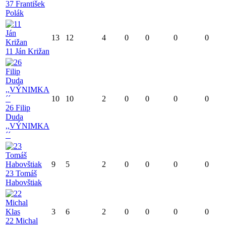
37 František
Polák
13
12
4
0
0
0
0
11 Ján Križan
10
10
2
0
0
0
0
26 Filip
Duda
,,VÝNIMKA
´´
9
5
2
0
0
0
0
23 Tomáš
Habovštiak
3
6
2
0
0
0
0
22 Michal