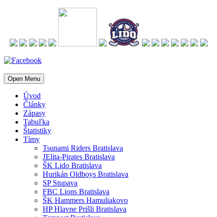
Open Menu
Úvod
Články
Zápasy
Tabuľka
Štatistiky
Tímy
Tsunami Riders Bratislava
JElita-Pirates Bratislava
ŠK Lido Bratislava
Hurikán Oldboys Bratislava
SP Stupava
FBC Lions Bratislava
ŠK Hammers Hamuliakovo
HP Hlavne Prišli Bratislava