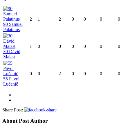
´´
2
1
2
0
0
0
0
90 Samuel
Palatinus
1
0
0
0
0
0
0
30 Dávid
Malast
0
0
2
0
0
0
0
55 Pavol
Lučanič
Share Post:
About Post Author