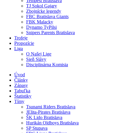
Tempest Bratislava
TJ Sokol Gajary
Zbojnícke legendy
FBC Bratislava Giants
FBK Malacky
Dynamo TyPilsi
Snipers Parents Bratislava
Trofeje
Propozície
Liga
O Našej Lige
Sieň Slávy
Disciplinárna Komisia
Úvod
Články
Zápasy
Tabuľka
Štatistiky
Tímy
Tsunami Riders Bratislava
JElita-Pirates Bratislava
ŠK Lido Bratislava
Hurikán Oldboys Bratislava
SP Stupava