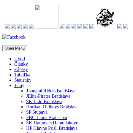
Open Menu
Úvod
Články
Zápasy
Tabuľka
Štatistiky
Tímy
Tsunami Riders Bratislava
JElita-Pirates Bratislava
ŠK Lido Bratislava
Hurikán Oldboys Bratislava
SP Stupava
FBC Lions Bratislava
ŠK Hammers Hamuliakovo
HP Hlavne Prišli Bratislava