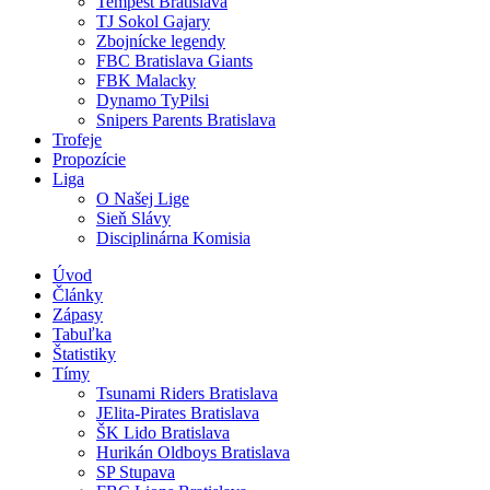
Tempest Bratislava
TJ Sokol Gajary
Zbojnícke legendy
FBC Bratislava Giants
FBK Malacky
Dynamo TyPilsi
Snipers Parents Bratislava
Trofeje
Propozície
Liga
O Našej Lige
Sieň Slávy
Disciplinárna Komisia
Úvod
Články
Zápasy
Tabuľka
Štatistiky
Tímy
Tsunami Riders Bratislava
JElita-Pirates Bratislava
ŠK Lido Bratislava
Hurikán Oldboys Bratislava
SP Stupava