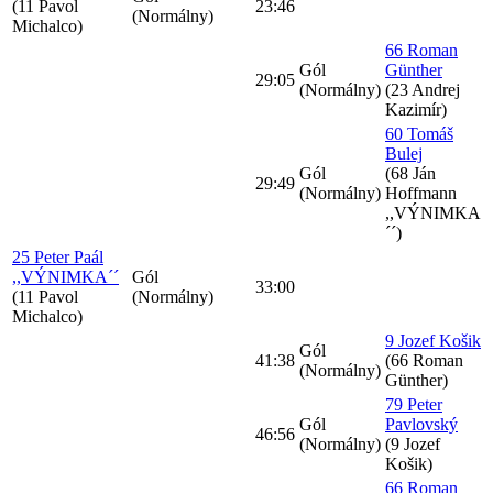
(11 Pavol
23:46
(Normálny)
Michalco)
66 Roman
Gól
Günther
29:05
(Normálny)
(23 Andrej
Kazimír)
60 Tomáš
Bulej
Gól
(68 Ján
29:49
(Normálny)
Hoffmann
,,VÝNIMKA
´´)
25 Peter Paál
,,VÝNIMKA´´
Gól
33:00
(11 Pavol
(Normálny)
Michalco)
9 Jozef Košik
Gól
41:38
(66 Roman
(Normálny)
Günther)
79 Peter
Gól
Pavlovský
46:56
(Normálny)
(9 Jozef
Košik)
66 Roman