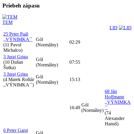
Priebeh zápasu
TEM
LID
25 Peter Paál
,,VÝNIMKA´´
Gól
02:29
(11 Pavol
(Normálny)
Michalco)
3 Juraj Griga
Gól
(10 Dušan
07:55
(Normálny)
Šutka)
3 Juraj Griga
Gól
(4 Marek Roštár
15:13
(Normálny)
,,VÝNIMKA´´)
68 Ján
Hoffmann
,,VÝNIMKA
Gól
16:49
´´
(Normálny)
(74
Alexander
Hanuš)
6 Peter Garaj
Gól