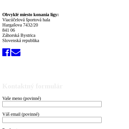
Obvyklé miesto konania ligy:
Viacúčelová športová hala
Hargašova 7432/20
841 06
Záhorská Bystrica
Slovenská republika
Kontaktný formulár
Vaše meno (povinné)
Váš email (povinné)