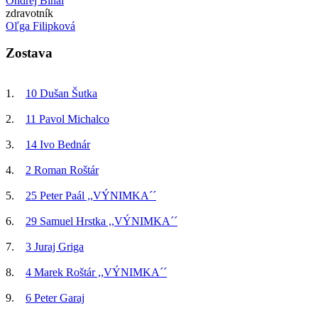
Ondrej Bihal
zdravotník
Oľga Filipková
Zostava
1.
10 Dušan Šutka
2.
11 Pavol Michalco
3.
14 Ivo Bednár
4.
2 Roman Roštár
5.
25 Peter Paál ,,VÝNIMKA´´
6.
29 Samuel Hrstka ,,VÝNIMKA´´
7.
3 Juraj Griga
8.
4 Marek Roštár ,,VÝNIMKA´´
9.
6 Peter Garaj