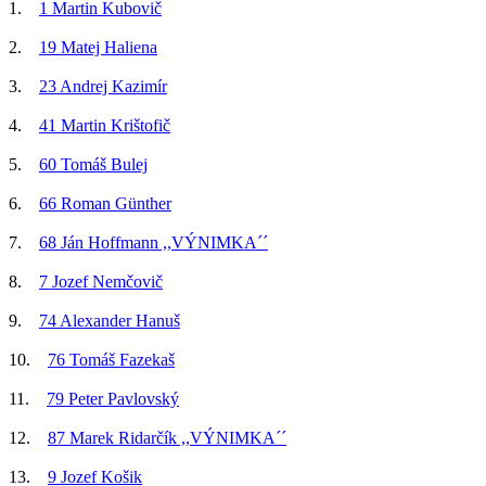
1.
1 Martin Kubovič
2.
19 Matej Haliena
3.
23 Andrej Kazimír
4.
41 Martin Krištofič
5.
60 Tomáš Bulej
6.
66 Roman Günther
7.
68 Ján Hoffmann ,,VÝNIMKA´´
8.
7 Jozef Nemčovič
9.
74 Alexander Hanuš
10.
76 Tomáš Fazekaš
11.
79 Peter Pavlovský
12.
87 Marek Ridarčík ,,VÝNIMKA´´
13.
9 Jozef Košik