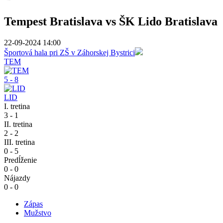
Tempest Bratislava vs ŠK Lido Bratislava
22-09-2024 14:00
Športová hala pri ZŠ v Záhorskej Bystrici
TEM
5 - 8
LID
I. tretina
3 - 1
II. tretina
2 - 2
III. tretina
0 - 5
Predĺženie
0 - 0
Nájazdy
0 - 0
Zápas
Mužstvo