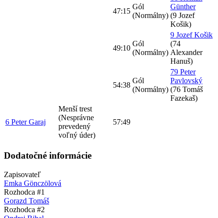
Gól
Günther
47:15
(Normálny)
(9 Jozef
Košik)
9 Jozef Košik
Gól
(74
49:10
(Normálny)
Alexander
Hanuš)
79 Peter
Gól
Pavlovský
54:38
(Normálny)
(76 Tomáš
Fazekaš)
Menší trest
(Nesprávne
6 Peter Garaj
57:49
prevedený
voľný úder)
Dodatočné informácie
Zapisovateľ
Emka Gönczölová
Rozhodca #1
Gorazd Tomáš
Rozhodca #2