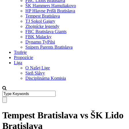
FBC Lions Bratislava
ŠK Hammers Hamuliakovo
HP Hlavne Prišli Bratislava
Tempest Bratislava
TJ Sokol Gajary
Zbojnícke legendy
FBC Bratislava Giants
FBK Malacky
Dynamo TyPilsi
Snipers Parents Bratislava
Trofeje
Propozície
Liga
O Našej Lige
Sieň Slávy
Disciplinárna Komisia
Tempest Bratislava vs ŠK Lido
Bratislava