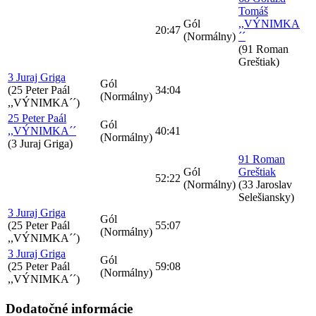
Tomáš
Gól
,,VÝNIMKA
20:47
(Normálny)
´´
(91 Roman
Greštiak)
3 Juraj Griga
Gól
(25 Peter Paál
34:04
(Normálny)
,,VÝNIMKA´´)
25 Peter Paál
Gól
,,VÝNIMKA´´
40:41
(Normálny)
(3 Juraj Griga)
91 Roman
Gól
Greštiak
52:22
(Normálny)
(33 Jaroslav
Selešiansky)
3 Juraj Griga
Gól
(25 Peter Paál
55:07
(Normálny)
,,VÝNIMKA´´)
3 Juraj Griga
Gól
(25 Peter Paál
59:08
(Normálny)
,,VÝNIMKA´´)
Dodatočné informácie