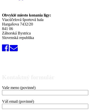
Obvyklé miesto konania ligy:
Viacúčelová športová hala
Hargašova 7432/20
841 06
Záhorská Bystrica
Slovenská republika
Kontaktný formulár
Vaše meno (povinné)
Váš email (povinné)