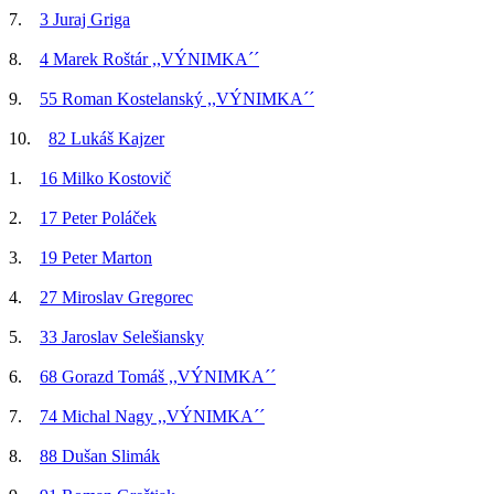
7.
3 Juraj Griga
8.
4 Marek Roštár ,,VÝNIMKA´´
9.
55 Roman Kostelanský ,,VÝNIMKA´´
10.
82 Lukáš Kajzer
1.
16 Milko Kostovič
2.
17 Peter Poláček
3.
19 Peter Marton
4.
27 Miroslav Gregorec
5.
33 Jaroslav Selešiansky
6.
68 Gorazd Tomáš ,,VÝNIMKA´´
7.
74 Michal Nagy ,,VÝNIMKA´´
8.
88 Dušan Slimák