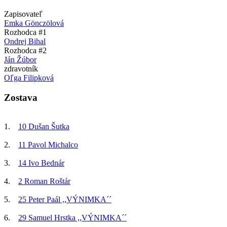
Zapisovateľ
Emka Gönczölová
Rozhodca #1
Ondrej Bihal
Rozhodca #2
Ján Žúbor
zdravotník
Oľga Filipková
Zostava
1.
10 Dušan Šutka
2.
11 Pavol Michalco
3.
14 Ivo Bednár
4.
2 Roman Roštár
5.
25 Peter Paál ,,VÝNIMKA´´
6.
29 Samuel Hrstka ,,VÝNIMKA´´