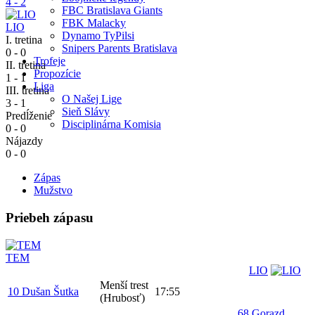
4 - 2
FBC Bratislava Giants
FBK Malacky
LIO
Dynamo TyPilsi
I. tretina
Snipers Parents Bratislava
0 - 0
Trofeje
II. tretina
Propozície
1 - 1
Liga
III. tretina
O Našej Lige
3 - 1
Sieň Slávy
Predĺženie
Disciplinárna Komisia
0 - 0
Nájazdy
0 - 0
Zápas
Mužstvo
Priebeh zápasu
TEM
LIO
Menší trest
10 Dušan Šutka
17:55
(Hrubosť)
68 Gorazd