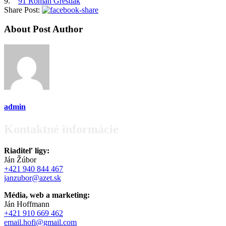
9.
91 Roman Greštiak
Share Post:
About Post Author
admin
Kontaktné informácie
Riaditeľ ligy:
Ján Žúbor
+421 940 844 467
janzubor@azet.sk
Média, web a marketing:
Ján Hoffmann
+421 910 669 462
email.hofi@gmail.com