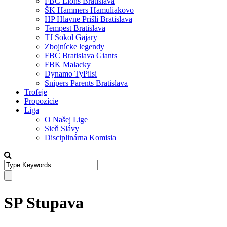
FBC Lions Bratislava
ŠK Hammers Hamuliakovo
HP Hlavne Prišli Bratislava
Tempest Bratislava
TJ Sokol Gajary
Zbojnícke legendy
FBC Bratislava Giants
FBK Malacky
Dynamo TyPilsi
Snipers Parents Bratislava
Trofeje
Propozície
Liga
O Našej Lige
Sieň Slávy
Disciplinárna Komisia
SP Stupava