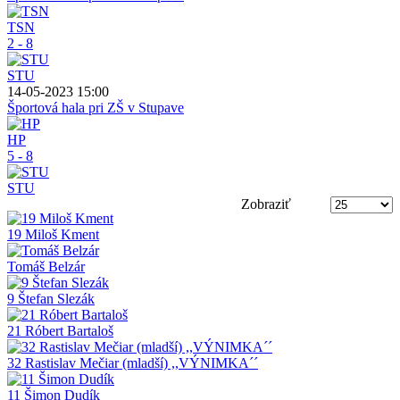
TSN
2 - 8
STU
14-05-2023 15:00
Športová hala pri ZŠ v Stupave
HP
5 - 8
STU
Zobraziť
19 Miloš Kment
Tomáš Belzár
9 Štefan Slezák
21 Róbert Bartaloš
32 Rastislav Mečiar (mladší) ,,VÝNIMKA´´
11 Šimon Dudík