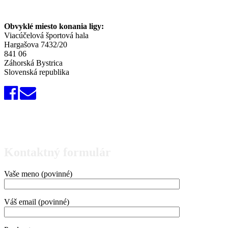
Obvyklé miesto konania ligy:
Viacúčelová športová hala
Hargašova 7432/20
841 06
Záhorská Bystrica
Slovenská republika
Kontaktný formulár
Vaše meno (povinné)
Váš email (povinné)