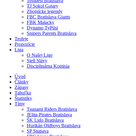
Tempest Bratislava
TJ Sokol Gajary
Zbojnícke legendy
FBC Bratislava Giants
FBK Malacky
Dynamo TyPilsi
Snipers Parents Bratislava
Trofeje
Propozície
Liga
O Našej Lige
Sieň Slávy
Disciplinárna Komisia
Úvod
Články
Zápasy
Tabuľka
Štatistiky
Tímy
Tsunami Riders Bratislava
JElita-Pirates Bratislava
ŠK Lido Bratislava
Hurikán Oldboys Bratislava
SP Stupava