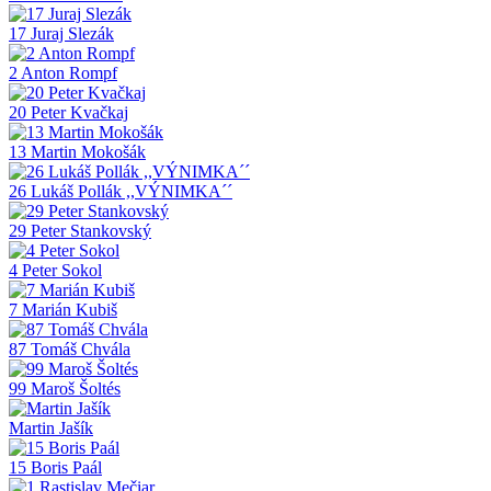
17 Juraj Slezák
2 Anton Rompf
20 Peter Kvačkaj
13 Martin Mokošák
26 Lukáš Pollák ,,VÝNIMKA´´
29 Peter Stankovský
4 Peter Sokol
7 Marián Kubiš
87 Tomáš Chvála
99 Maroš Šoltés
Martin Jašík
15 Boris Paál