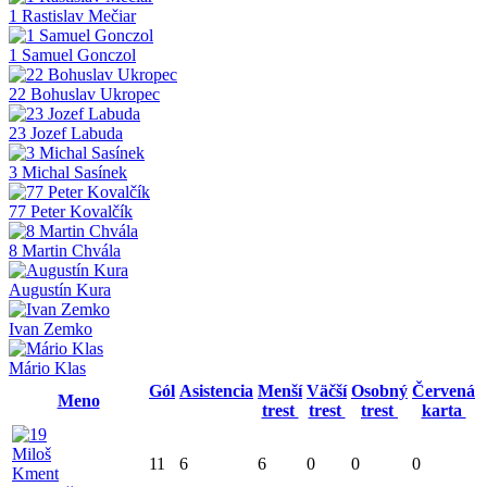
1 Rastislav Mečiar
1 Samuel Gonczol
22 Bohuslav Ukropec
23 Jozef Labuda
3 Michal Sasínek
77 Peter Kovalčík
8 Martin Chvála
Augustín Kura
Ivan Zemko
Mário Klas
Gól
Asistencia
Menší
Väčší
Osobný
Červená
Meno
trest
trest
trest
karta
11
6
6
0
0
0