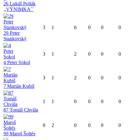
26 Lukáš Pollák
,,VÝNIMKA´´
3
1
6
0
0
0
29 Peter
Stankovský
3
1
2
0
0
0
4 Peter Sokol
3
1
2
0
0
0
7 Marián Kubiš
1
1
0
0
0
0
87 Tomáš Chvála
0
2
0
0
0
0
99 Maroš Šoltés