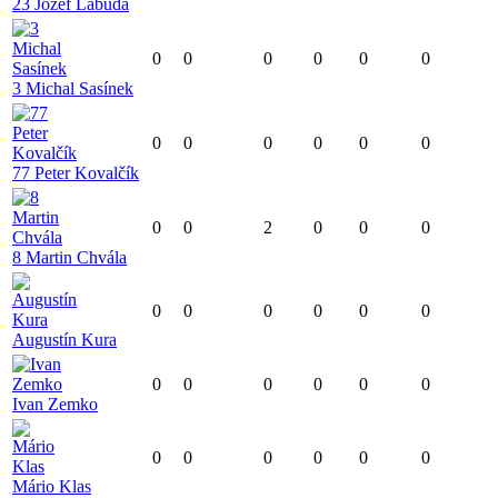
23 Jozef Labuda
0
0
0
0
0
0
3 Michal Sasínek
0
0
0
0
0
0
77 Peter Kovalčík
0
0
2
0
0
0
8 Martin Chvála
0
0
0
0
0
0
Augustín Kura
0
0
0
0
0
0
Ivan Zemko
0
0
0
0
0
0
Mário Klas