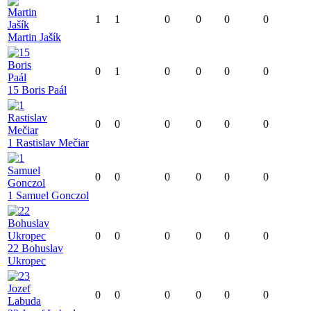
1
1
0
0
0
0
Martin Jašík
0
1
0
0
0
0
15 Boris Paál
0
0
0
0
0
0
1 Rastislav Mečiar
0
0
0
0
0
0
1 Samuel Gonczol
0
0
0
0
0
0
22 Bohuslav
Ukropec
0
0
0
0
0
0