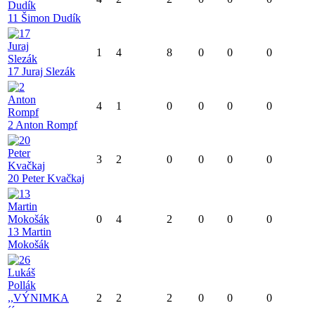
11 Šimon Dudík
1
4
8
0
0
0
17 Juraj Slezák
4
1
0
0
0
0
2 Anton Rompf
3
2
0
0
0
0
20 Peter Kvačkaj
0
4
2
0
0
0
13 Martin
Mokošák
2
2
2
0
0
0