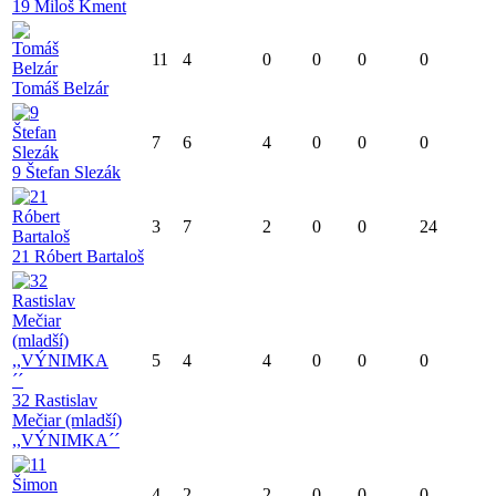
19 Miloš Kment
11
4
0
0
0
0
Tomáš Belzár
7
6
4
0
0
0
9 Štefan Slezák
3
7
2
0
0
24
21 Róbert Bartaloš
5
4
4
0
0
0
32 Rastislav
Mečiar (mladší)
,,VÝNIMKA´´
4
2
2
0
0
0