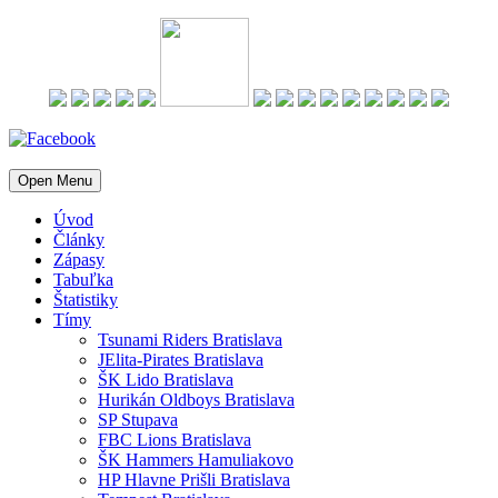
Open Menu
Úvod
Články
Zápasy
Tabuľka
Štatistiky
Tímy
Tsunami Riders Bratislava
JElita-Pirates Bratislava
ŠK Lido Bratislava
Hurikán Oldboys Bratislava
SP Stupava
FBC Lions Bratislava
ŠK Hammers Hamuliakovo
HP Hlavne Prišli Bratislava