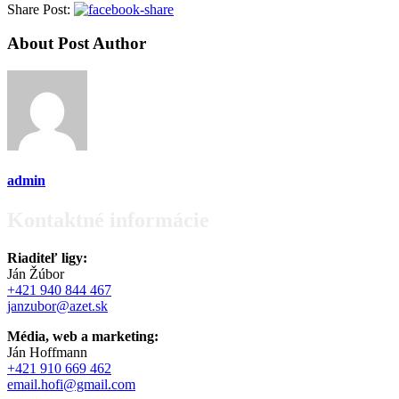
Share Post:
About Post Author
admin
Kontaktné informácie
Riaditeľ ligy:
Ján Žúbor
+421 940 844 467
janzubor@azet.sk
Média, web a marketing:
Ján Hoffmann
+421 910 669 462
email.hofi@gmail.com