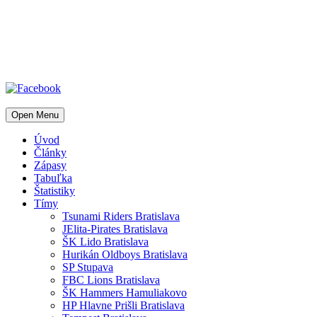
Open Menu
Úvod
Články
Zápasy
Tabuľka
Štatistiky
Tímy
Tsunami Riders Bratislava
JElita-Pirates Bratislava
ŠK Lido Bratislava
Hurikán Oldboys Bratislava
SP Stupava
FBC Lions Bratislava
ŠK Hammers Hamuliakovo
HP Hlavne Prišli Bratislava