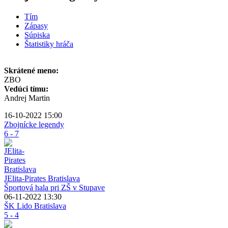
Tím
Zápasy
Súpiska
Štatistiky hráča
Skrátené meno:
ZBO
Vedúci tímu:
Andrej Martin
16-10-2022 15:00
Zbojnícke legendy
6 - 7
JElita-Pirates Bratislava
Športová hala pri ZŠ v Stupave
06-11-2022 13:30
ŠK Lido Bratislava
5 - 4