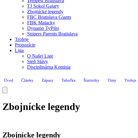
Tempest Bratislava
TJ Sokol Gajary
Zbojnícke legendy
FBC Bratislava Giants
FBK Malacky
Dynamo TyPilsi
Snipers Parents Bratislava
Trofeje
Propozície
Liga
O Našej Lige
Sieň Slávy
Disciplinárna Komisia
Úvod
Články
Zápasy
Tabuľka
Štatistiky
Tímy
Trofeje
Zbojnícke legendy
Zbojnícke legendy