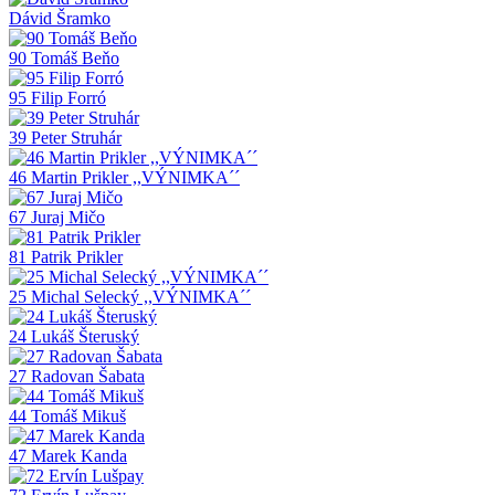
Dávid Šramko
90 Tomáš Beňo
95 Filip Forró
39 Peter Struhár
46 Martin Prikler ,,VÝNIMKA´´
67 Juraj Mičo
81 Patrik Prikler
25 Michal Selecký ,,VÝNIMKA´´
24 Lukáš Šteruský
27 Radovan Šabata
44 Tomáš Mikuš
47 Marek Kanda