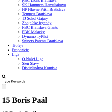
FBC Lions Bratislava
ŠK Hammers Hamuliakovo
HP Hlavne Prišli Bratislava
Tempest Bratislava
TJ Sokol Gajary
Zbojnícke legendy
FBC Bratislava Giants
FBK Malacky
Dynamo TyPilsi
Snipers Parents Bratislava
Trofeje
Propozície
Liga
O Našej Lige
Sieň Slávy
Disciplinárna Komisia
15 Boris Paál