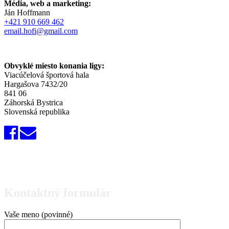
Média, web a marketing:
Ján Hoffmann
+421 910 669 462
email.hofi@gmail.com
Obvyklé miesto konania ligy:
Viacúčelová športová hala
Hargašova 7432/20
841 06
Záhorská Bystrica
Slovenská republika
Kontaktný formulár
Vaše meno (povinné)