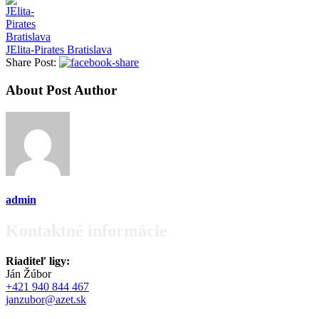
JElita-Pirates Bratislava
Share Post:
About Post Author
admin
Kontaktné informácie
Riaditeľ ligy:
Ján Žúbor
+421 940 844 467
janzubor@azet.sk