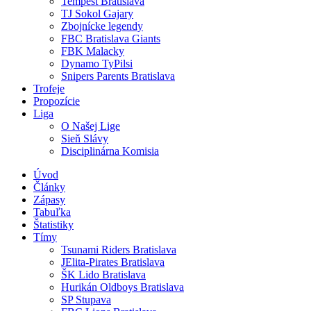
Tempest Bratislava
TJ Sokol Gajary
Zbojnícke legendy
FBC Bratislava Giants
FBK Malacky
Dynamo TyPilsi
Snipers Parents Bratislava
Trofeje
Propozície
Liga
O Našej Lige
Sieň Slávy
Disciplinárna Komisia
Úvod
Články
Zápasy
Tabuľka
Štatistiky
Tímy
Tsunami Riders Bratislava
JElita-Pirates Bratislava
ŠK Lido Bratislava
Hurikán Oldboys Bratislava
SP Stupava