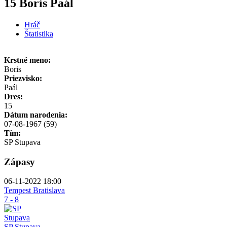
15 Boris Paál
Hráč
Štatistika
Krstné meno:
Boris
Priezvisko:
Paál
Dres:
15
Dátum narodenia:
07-08-1967 (59)
Tím:
SP Stupava
Zápasy
06-11-2022 18:00
Tempest Bratislava
7 - 8
SP Stupava