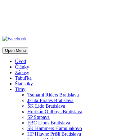
Open Menu
Úvod
Články
Zápasy
Tabuľka
Štatistiky
Tímy
Tsunami Riders Bratislava
JElita-Pirates Bratislava
ŠK Lido Bratislava
Hurikán Oldboys Bratislava
SP Stupava
FBC Lions Bratislava
ŠK Hammers Hamuliakovo
HP Hlavne Prišli Bratislava