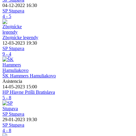
04-12-2022 16:30
SP Stupava
4 - 5
Zbojnícke legendy
12-03-2023 19:30
SP Stupava
9 - 4
ŠK Hammers Hamuliakovo
Asistencia
14-05-2023 15:00
HP Hlavne Prišli Bratislava
5 - 8
SP Stupava
29-01-2023 19:30
SP Stupava
4 - 8