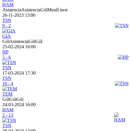
HAM
AsistenciaAsistenciaGólMenší trest
26-11-2023 13:00
TSN
9 - 2
GIA
GólAsistenciaGólGól
25-02-2024 16:00
HP
5 - 6
TSN
17-03-2024 17:30
TSN
16 - 4
TEM
GólGólGól
24-03-2024 16:00
HAM
2 - 13
TSN
28-04-2024 13:00