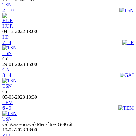
TSN
2 - 10
HUR
04-12-2022 18:00
HP
7 - 4
TSN
Gól
29-01-2023 15:00
GAJ
8 - 4
TSN
Gól
05-03-2023 13:30
TEM
6 - 9
TSN
GólAsistenciaGólMenší trestGólGól
19-02-2023 18:00
ZBO