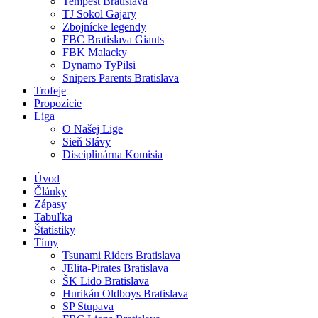
Tempest Bratislava
TJ Sokol Gajary
Zbojnícke legendy
FBC Bratislava Giants
FBK Malacky
Dynamo TyPilsi
Snipers Parents Bratislava
Trofeje
Propozície
Liga
O Našej Lige
Sieň Slávy
Disciplinárna Komisia
Úvod
Články
Zápasy
Tabuľka
Štatistiky
Tímy
Tsunami Riders Bratislava
JElita-Pirates Bratislava
ŠK Lido Bratislava
Hurikán Oldboys Bratislava
SP Stupava