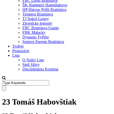
FBC Lions Bratislava
ŠK Hammers Hamuliakovo
HP Hlavne Prišli Bratislava
Tempest Bratislava
TJ Sokol Gajary
Zbojnícke legendy
FBC Bratislava Giants
FBK Malacky
Dynamo TyPilsi
Snipers Parents Bratislava
Trofeje
Propozície
Liga
O Našej Lige
Sieň Slávy
Disciplinárna Komisia
23 Tomáš Habovštiak