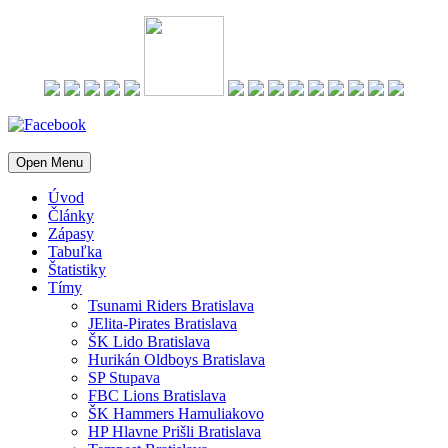
Open Menu
Úvod
Články
Zápasy
Tabuľka
Štatistiky
Tímy
Tsunami Riders Bratislava
JElita-Pirates Bratislava
ŠK Lido Bratislava
Hurikán Oldboys Bratislava
SP Stupava
FBC Lions Bratislava
ŠK Hammers Hamuliakovo
HP Hlavne Prišli Bratislava