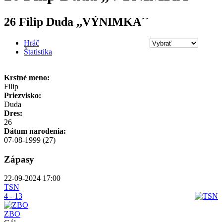
26 Filip Duda ,,VÝNIMKA´´
Hráč
Štatistika
Krstné meno:
Filip
Priezvisko:
Duda
Dres:
26
Dátum narodenia:
07-08-1999 (27)
Zápasy
22-09-2024 17:00
TSN
4 - 13
ZBO