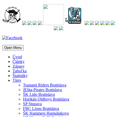
Open Menu
Úvod
Články
Zápasy
Tabuľka
Štatistiky
Tímy
Tsunami Riders Bratislava
JElita-Pirates Bratislava
ŠK Lido Bratislava
Hurikán Oldboys Bratislava
SP Stupava
FBC Lions Bratislava
ŠK Hammers Hamuliakovo