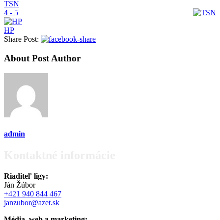
TSN
4 - 5
HP
Share Post:
About Post Author
admin
Kontaktné informácie
Riaditeľ ligy:
Ján Žúbor
+421 940 844 467
janzubor@azet.sk
Média, web a marketing: