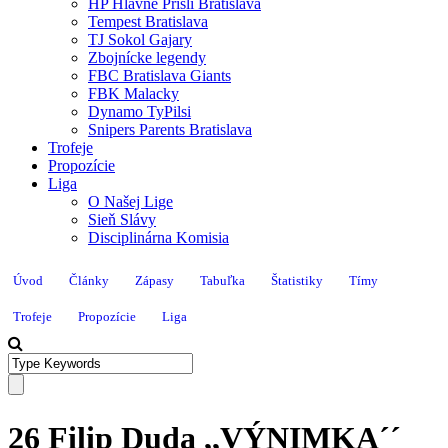
HP Hlavne Prišli Bratislava
Tempest Bratislava
TJ Sokol Gajary
Zbojnícke legendy
FBC Bratislava Giants
FBK Malacky
Dynamo TyPilsi
Snipers Parents Bratislava
Trofeje
Propozície
Liga
O Našej Lige
Sieň Slávy
Disciplinárna Komisia
Úvod
Články
Zápasy
Tabuľka
Štatistiky
Tímy
Trofeje
Propozície
Liga
26 Filip Duda ,,VÝNIMKA´´