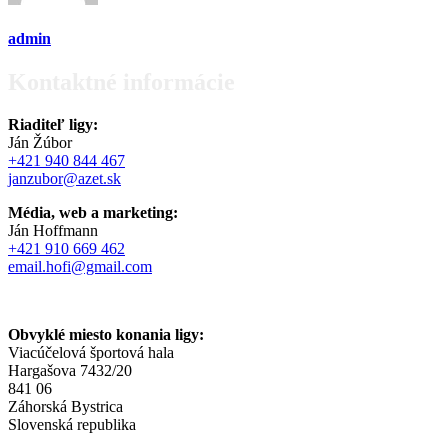
admin
Kontaktné informácie
Riaditeľ ligy:
Ján Žúbor
+421 940 844 467
janzubor@azet.sk
Média, web a marketing:
Ján Hoffmann
+421 910 669 462
email.hofi@gmail.com
Obvyklé miesto konania ligy:
Viacúčelová športová hala
Hargašova 7432/20
841 06
Záhorská Bystrica
Slovenská republika