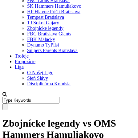
FBC Lions Bratislava
ŠK Hammers Hamuliakovo
HP Hlavne Prišli Bratislava
Tempest Bratislava
TJ Sokol Gajary
Zbojnícke legendy
FBC Bratislava Giants
FBK Malacky
Dynamo TyPilsi
Snipers Parents Bratislava
Trofeje
Propozície
Liga
O Našej Lige
Sieň Slávy
Disciplinárna Komisia
Zbojnícke legendy vs OMS
Hammers Hamuliakovo