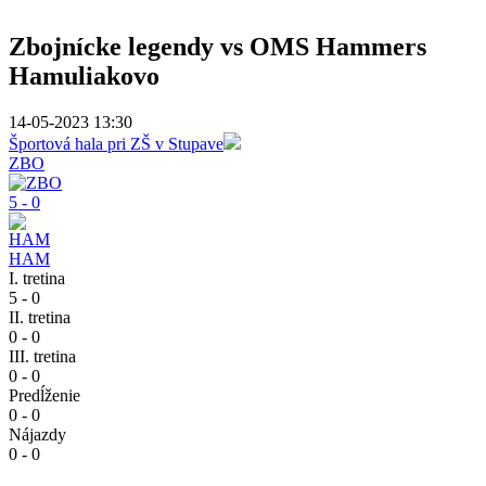
Zbojnícke legendy vs OMS Hammers
Hamuliakovo
14-05-2023 13:30
Športová hala pri ZŠ v Stupave
ZBO
5 - 0
HAM
I. tretina
5 - 0
II. tretina
0 - 0
III. tretina
0 - 0
Predĺženie
0 - 0
Nájazdy
0 - 0