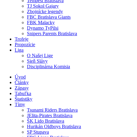
Tempest Bratislava
TJ Sokol Gajary
Zbojnícke legendy
FBC Bratislava Giants
FBK Malacky
Dynamo TyPilsi
Snipers Parents Bratislava
Trofeje
Propozície
Liga
O Našej Lige
Sieň Slávy
Disciplinárna Komisia
Úvod
Články
Zápasy
Tabuľka
Štatistiky
Tímy
Tsunami Riders Bratislava
JElita-Pirates Bratislava
ŠK Lido Bratislava
Hurikán Oldboys Bratislava
SP Stupava