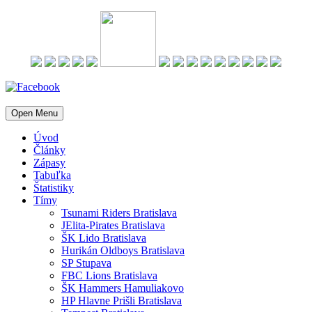
Open Menu
Úvod
Články
Zápasy
Tabuľka
Štatistiky
Tímy
Tsunami Riders Bratislava
JElita-Pirates Bratislava
ŠK Lido Bratislava
Hurikán Oldboys Bratislava
SP Stupava
FBC Lions Bratislava
ŠK Hammers Hamuliakovo
HP Hlavne Prišli Bratislava