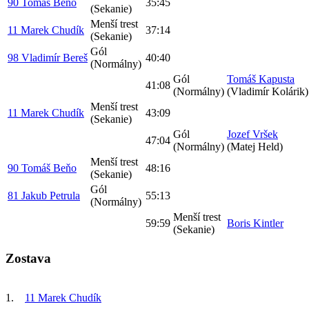
90 Tomáš Beňo
35:45
(Sekanie)
Menší trest
11 Marek Chudík
37:14
(Sekanie)
Gól
98 Vladimír Bereš
40:40
(Normálny)
Gól
Tomáš Kapusta
41:08
(Normálny)
(Vladimír Kolárik)
Menší trest
11 Marek Chudík
43:09
(Sekanie)
Gól
Jozef Vršek
47:04
(Normálny)
(Matej Held)
Menší trest
90 Tomáš Beňo
48:16
(Sekanie)
Gól
81 Jakub Petrula
55:13
(Normálny)
Menší trest
59:59
Boris Kintler
(Sekanie)
Zostava
1.
11 Marek Chudík