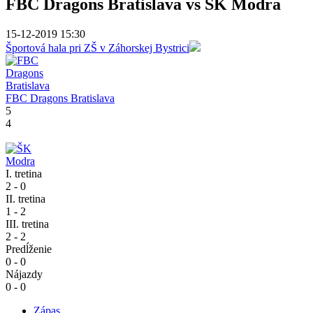
FBC Dragons Bratislava vs ŠK Modra
15-12-2019 15:30
Športová hala pri ZŠ v Záhorskej Bystrici
FBC Dragons Bratislava
5
4
I. tretina
2 - 0
II. tretina
1 - 2
III. tretina
2 - 2
Predĺženie
0 - 0
Nájazdy
0 - 0
Zápas