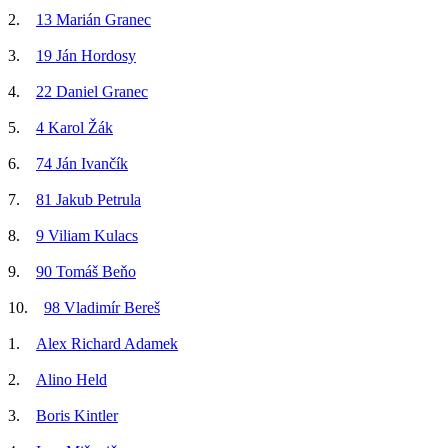
2.
13 Marián Granec
3.
19 Ján Hordosy
4.
22 Daniel Granec
5.
4 Karol Žák
6.
74 Ján Ivančík
7.
81 Jakub Petrula
8.
9 Viliam Kulacs
9.
90 Tomáš Beňo
10.
98 Vladimír Bereš
1.
Alex Richard Adamek
2.
Alino Held
3.
Boris Kintler