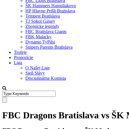
FBC Lions Bratislava
ŠK Hammers Hamuliakovo
HP Hlavne Prišli Bratislava
Tempest Bratislava
TJ Sokol Gajary
Zbojnícke legendy
FBC Bratislava Giants
FBK Malacky
Dynamo TyPilsi
Snipers Parents Bratislava
Trofeje
Propozície
Liga
O Našej Lige
Sieň Slávy
Disciplinárna Komisia
FBC Dragons Bratislava vs ŠK