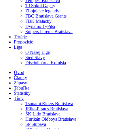
Tempest Bratislava
TJ Sokol Gajary
Zbojnícke legendy
FBC Bratislava Giants
FBK Malacky
Dynamo TyPilsi
Snipers Parents Bratislava
Trofeje
Propozície
Liga
O Našej Lige
Sieň Slávy
Disciplinárna Komisia
Úvod
Články
Zápasy
Tabuľka
Štatistiky
Tímy
Tsunami Riders Bratislava
JElita-Pirates Bratislava
ŠK Lido Bratislava
Hurikán Oldboys Bratislava
SP Stupava