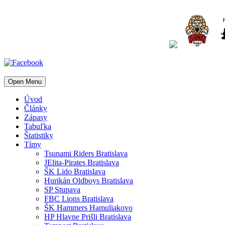
Open Menu
Úvod
Články
Zápasy
Tabuľka
Štatistiky
Tímy
Tsunami Riders Bratislava
JElita-Pirates Bratislava
ŠK Lido Bratislava
Hurikán Oldboys Bratislava
SP Stupava
FBC Lions Bratislava
ŠK Hammers Hamuliakovo
HP Hlavne Prišli Bratislava