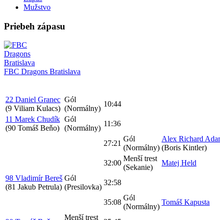
Mužstvo
Priebeh zápasu
FBC Dragons Bratislava
22 Daniel Granec
Gól
10:44
(9 Viliam Kulacs)
(Normálny)
11 Marek Chudík
Gól
11:36
(90 Tomáš Beňo)
(Normálny)
Gól
Alex Richard Ad
27:21
(Normálny)
(Boris Kintler)
Menší trest
32:00
Matej Held
(Sekanie)
98 Vladimír Bereš
Gól
32:58
(81 Jakub Petrula)
(Presilovka)
Gól
35:08
Tomáš Kapusta
(Normálny)
Menší trest