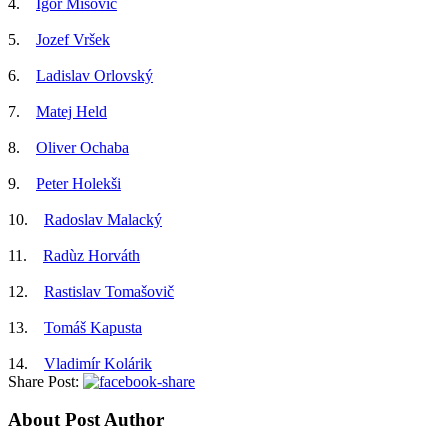
4.
Igor Mišovič
5.
Jozef Vršek
6.
Ladislav Orlovský
7.
Matej Held
8.
Oliver Ochaba
9.
Peter Holekši
10.
Radoslav Malacký
11.
Radùz Horváth
12.
Rastislav Tomašovič
13.
Tomáš Kapusta
14.
Vladimír Kolárik
Share Post:
About Post Author