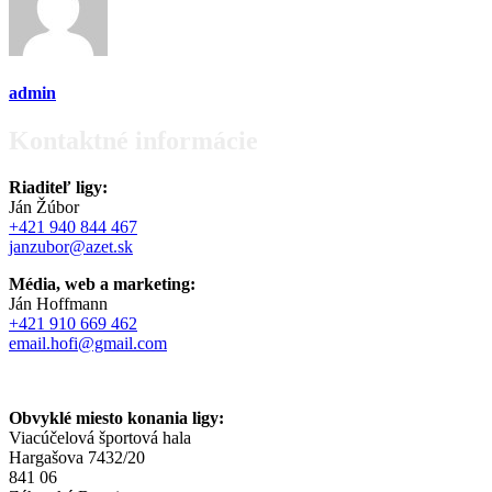
admin
Kontaktné informácie
Riaditeľ ligy:
Ján Žúbor
+421 940 844 467
janzubor@azet.sk
Média, web a marketing:
Ján Hoffmann
+421 910 669 462
email.hofi@gmail.com
Obvyklé miesto konania ligy:
Viacúčelová športová hala
Hargašova 7432/20
841 06