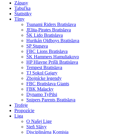
Zápasy
Tabuľka
Štatistiky
Tímy
Tsunami Riders Bratislava
JElita-Pirates Bratislava
ŠK Lido Bratislava
Hurikán Oldboys Bratislava
SP Stupava
FBC Lions Bratislava
ŠK Hammers Hamuliakovo
HP Hlavne Prišli Bratislava
Tempest Bratislava
TJ Sokol Gajary
Zbojnícke legendy
FBC Bratislava Giants
FBK Malacky
Dynamo TyPilsi
Snipers Parents Bratislava
Trofeje
Propozície
Liga
O Našej Lige
Sieň Slávy
Disciplinárna Komisia