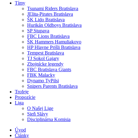
Tímy
Tsunami Riders Bratislava
JElita-Pirates Bratislava
ŠK Lido Bratislava
Hurikán Oldboys Bratislava
SP Stupava
FBC Lions Bratislava
ŠK Hammers Hamuliakovo
HP Hlavne Prišli Bratislava
Tempest Bratislava
TJ Sokol Gajary
Zbojnícke legendy
FBC Bratislava Giants
FBK Malacky
Dynamo TyPilsi
Snipers Parents Bratislava
Trofeje
Propozície
Liga
O Našej Lige
Sieň Slávy
Disciplinárna Komisia
Úvod
Články