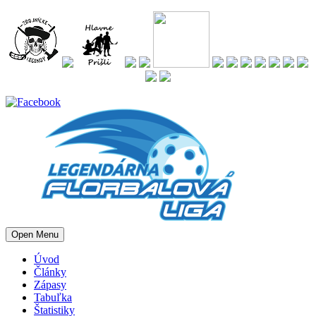
Open Menu
Úvod
Články
Zápasy
Tabuľka
Štatistiky