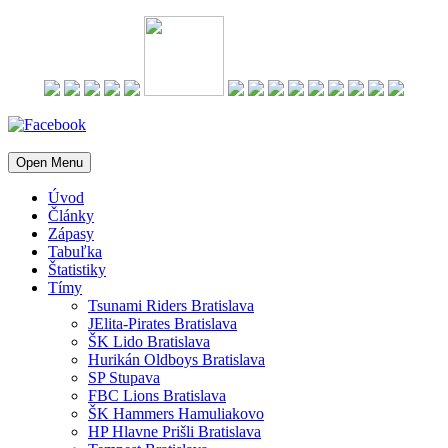
Open Menu
Úvod
Články
Zápasy
Tabuľka
Štatistiky
Tímy
Tsunami Riders Bratislava
JElita-Pirates Bratislava
ŠK Lido Bratislava
Hurikán Oldboys Bratislava
SP Stupava
FBC Lions Bratislava
ŠK Hammers Hamuliakovo
HP Hlavne Prišli Bratislava