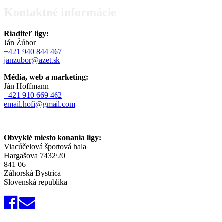
Kontaktné informácie
Riaditeľ ligy:
Ján Žúbor
+421 940 844 467
janzubor@azet.sk
Média, web a marketing:
Ján Hoffmann
+421 910 669 462
email.hofi@gmail.com
Obvyklé miesto konania ligy:
Viacúčelová športová hala
Hargašova 7432/20
841 06
Záhorská Bystrica
Slovenská republika