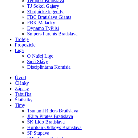
Tempest Bratislava
TJ Sokol Gajary
Zbojnícke legendy
FBC Bratislava Giants
FBK Malacky
Dynamo TyPilsi
Snipers Parents Bratislava
Trofeje
Propozície
Liga
O Našej Lige
Sieň Slávy
Disciplinárna Komisia
Úvod
Články
Zápasy
Tabuľka
Štatistiky
Tímy
Tsunami Riders Bratislava
JElita-Pirates Bratislava
ŠK Lido Bratislava
Hurikán Oldboys Bratislava
SP Stupava