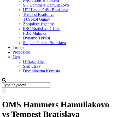
FBC Lions Bratislava
ŠK Hammers Hamuliakovo
HP Hlavne Prišli Bratislava
Tempest Bratislava
TJ Sokol Gajary
Zbojnícke legendy
FBC Bratislava Giants
FBK Malacky
Dynamo TyPilsi
Snipers Parents Bratislava
Trofeje
Propozície
Liga
O Našej Lige
Sieň Slávy
Disciplinárna Komisia
OMS Hammers Hamuliakovo
vs Tempest Bratislava