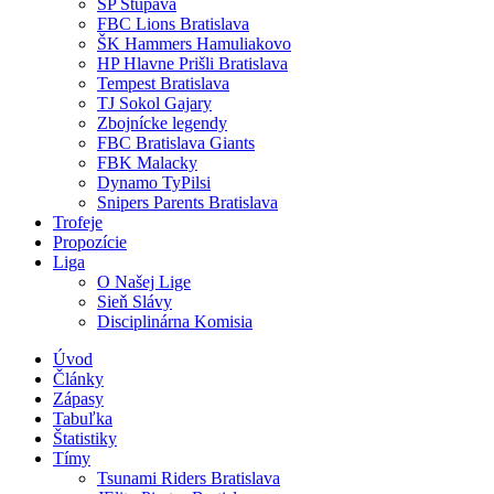
SP Stupava
FBC Lions Bratislava
ŠK Hammers Hamuliakovo
HP Hlavne Prišli Bratislava
Tempest Bratislava
TJ Sokol Gajary
Zbojnícke legendy
FBC Bratislava Giants
FBK Malacky
Dynamo TyPilsi
Snipers Parents Bratislava
Trofeje
Propozície
Liga
O Našej Lige
Sieň Slávy
Disciplinárna Komisia
Úvod
Články
Zápasy
Tabuľka
Štatistiky
Tímy
Tsunami Riders Bratislava