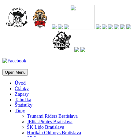
Open Menu
Úvod
Články
Zápasy
Tabuľka
Štatistiky
Tímy
Tsunami Riders Bratislava
JElita-Pirates Bratislava
ŠK Lido Bratislava
Hurikán Oldboys Bratislava