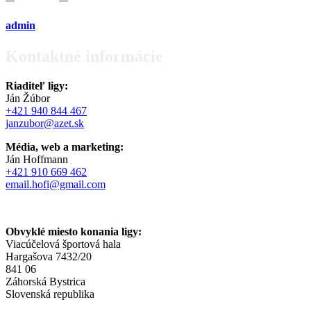
admin
Kontaktné informácie
Riaditeľ ligy:
Ján Žúbor
+421 940 844 467
janzubor@azet.sk
Média, web a marketing:
Ján Hoffmann
+421 910 669 462
email.hofi@gmail.com
Obvyklé miesto konania ligy:
Viacúčelová športová hala
Hargašova 7432/20
841 06
Záhorská Bystrica
Slovenská republika