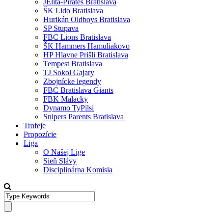
JElita-Pirates Bratislava
ŠK Lido Bratislava
Hurikán Oldboys Bratislava
SP Stupava
FBC Lions Bratislava
ŠK Hammers Hamuliakovo
HP Hlavne Prišli Bratislava
Tempest Bratislava
TJ Sokol Gajary
Zbojnícke legendy
FBC Bratislava Giants
FBK Malacky
Dynamo TyPilsi
Snipers Parents Bratislava
Trofeje
Propozície
Liga
O Našej Lige
Sieň Slávy
Disciplinárna Komisia