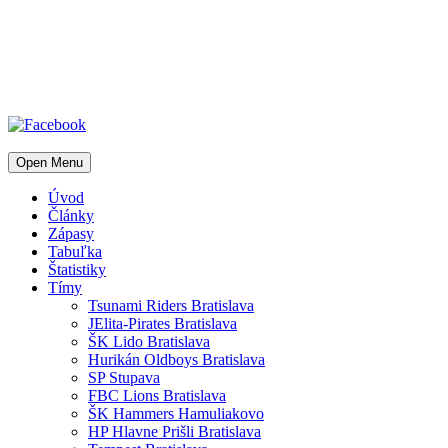
Open Menu
Úvod
Články
Zápasy
Tabuľka
Štatistiky
Tímy
Tsunami Riders Bratislava
JElita-Pirates Bratislava
ŠK Lido Bratislava
Hurikán Oldboys Bratislava
SP Stupava
FBC Lions Bratislava
ŠK Hammers Hamuliakovo
HP Hlavne Prišli Bratislava