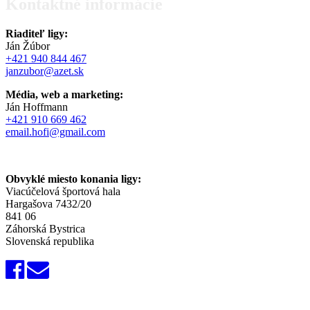
Kontaktné informácie
Riaditeľ ligy:
Ján Žúbor
+421 940 844 467
janzubor@azet.sk
Média, web a marketing:
Ján Hoffmann
+421 910 669 462
email.hofi@gmail.com
Obvyklé miesto konania ligy:
Viacúčelová športová hala
Hargašova 7432/20
841 06
Záhorská Bystrica
Slovenská republika