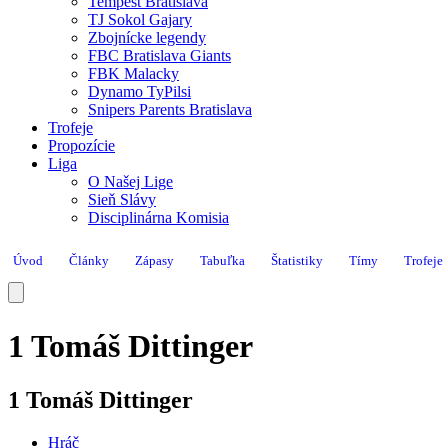
Tempest Bratislava
TJ Sokol Gajary
Zbojnícke legendy
FBC Bratislava Giants
FBK Malacky
Dynamo TyPilsi
Snipers Parents Bratislava
Trofeje
Propozície
Liga
O Našej Lige
Sieň Slávy
Disciplinárna Komisia
Úvod
Články
Zápasy
Tabuľka
Štatistiky
Tímy
Trofeje
1 Tomáš Dittinger
1 Tomáš Dittinger
Hráč