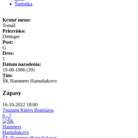
Štatistika
Krstné meno:
Tomáš
Priezvisko:
Dittinger
Post:
G
Dres:
1
Dátum narodenia:
19-08-1986 (39)
Tím:
ŠK Hammers Hamuliakovo
Zápasy
16-10-2022 18:00
Tsunami Riders Bratislava
6 - 7
ŠK Hammers Hamuliakovo